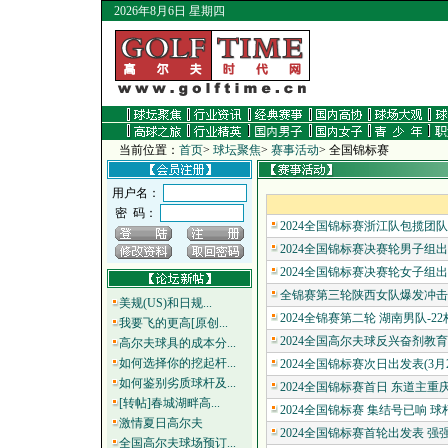
2026年8月6日 星期四
当前位置：
首页
>
球坛聚焦
>
赛事活动
>
全国锦标赛
用户名：
密 码：
2024全国锦标赛浙江队包揽团队双
2024全国锦标赛决赛轮男子组出发
2024全国锦标赛决赛轮女子组出发
全锦赛第三轮陕西女队爆发冲击卫
美规(US)和日规...
2024全锦赛第二轮 湖南男队-22
我要飞的更高[原创...
2024全国高尔夫球反兴奋剂教育
高尔夫球具的成本分...
如何选择你的挖起杆...
2024全国锦标赛次日出发表(3月2
如何鉴别劣质球杆及...
2024全国锦标赛首日 东道主重庆
[转帖]春城湖畔高...
2024全国锦标赛 集结号已响 球杆
激情夏日高尔夫
2024全国锦标赛首轮出发表 强
全国高尔夫球场预订...