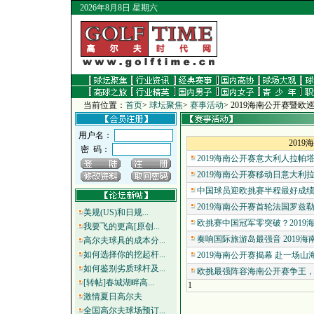
2026年8月8日 星期六
当前位置：
首页
>
球坛聚焦
>
赛事活动
>
2019海南公开赛暨欧
用户名：
201
密 码：
2019海南公开赛意大利人拉帕塔在
2019海南公开赛移动日意大利拉
中国球员迎欧挑赛半程最好成绩 刘
2019海南公开赛首轮法国罗兹勒领
美规(US)和日规...
欧挑赛中国冠军零突破？2019海
我要飞的更高[原创...
奏响国际旅游岛最强音 2019海
高尔夫球具的成本分...
如何选择你的挖起杆...
2019海南公开赛揭幕 赴一场山海
如何鉴别劣质球杆及...
欧挑最强阵容海南公开赛争王，前
[转帖]春城湖畔高...
1
激情夏日高尔夫
全国高尔夫球场预订...