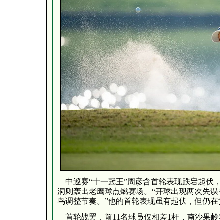
中巡赛“十一冠王”周彦含首轮表现跌宕起伏，
洞则轰出老鹰球点燃赛场。“开球出现两次失误
鸟调整节奏。”他的首轮表现虽有起伏，但仍在
首轮战罢，前11名球员仅相差1杆，南沙果岭将