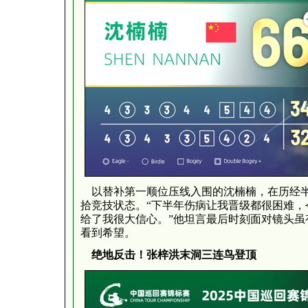
以替补第一顺位压线入围的沈楠楠，在历经
拾竞技状态。“下半年伤病让我晋级都很困难，
给了我很大信心。”他坦言最后时刻面对镜头虽
看到希望。
绝地反击！张梓洪末洞三连鸟登顶