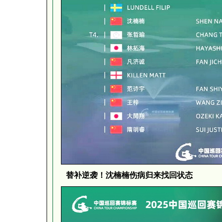
替补逆袭！沈楠楠伤病归来找回状态