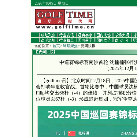
2026年8月9日 星期日
当前位置：
首页
>
球坛聚焦
> 要闻快报
中巡赛锦标赛南沙首轮 沈楠楠张梓洪Fi
（
2025年12月
【golftime讯】北京时间12月18日，202
会打响年度收官战。首轮比赛中，中国球员沈楠楠
Filip均交出66杆（-4）的佳绩，并列占据
位球员以67杆（-3）形成追赶集团，冠军争夺