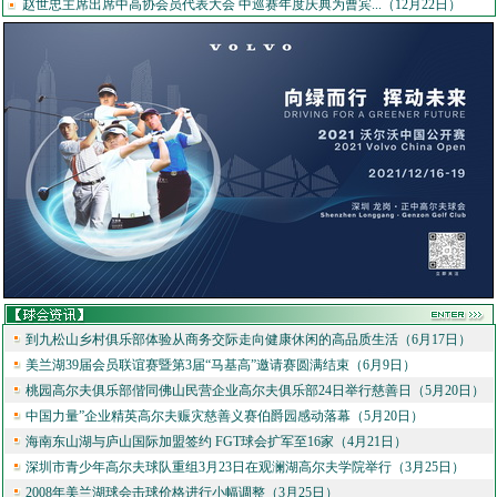
赵世忠主席出席中高协会员代表大会 中巡赛年度庆典为曹宾...（12月22日）
到九松山乡村俱乐部体验从商务交际走向健康休闲的高品质生活（6月17日）
美兰湖39届会员联谊赛暨第3届“马基高”邀请赛圆满结束（6月9日）
桃园高尔夫俱乐部偕同佛山民营企业高尔夫俱乐部24日举行慈善日（5月20日）
中国力量”企业精英高尔夫赈灾慈善义赛伯爵园感动落幕（5月20日）
海南东山湖与庐山国际加盟签约 FGT球会扩军至16家（4月21日）
深圳市青少年高尔夫球队重组3月23日在观澜湖高尔夫学院举行（3月25日）
2008年美兰湖球会击球价格进行小幅调整（3月25日）