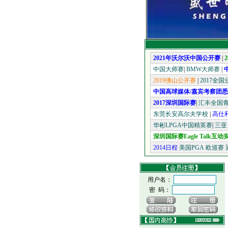
2021年沃尔沃中国公开赛
|
中国大师赛
|
BMW大师赛
|
2019佛山公开赛
|
2017全
中国高球媒体/嘉宾考察团
2017深圳国际赛
|
汇丰全国
东莞长安高尔夫学校
|
高仕
华彬LPGA中国精英赛
|
三亚
深圳国际赛Eagle Talk
2014日程
美国PGA
欧巡赛
用户名：
密 码：