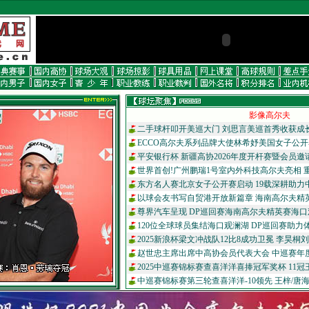
影像高尔夫
二手球杆叩开美巡大门 刘思言美巡首秀收获成长（
ECCO高尔夫系列品牌大使林希妤美国女子公开
平安银行杯 新疆高协2026年度开杆赛暨会员邀
世界首创!广州鹏瑞1号室内外科技高尔夫亮相 重
东方名人赛北京女子公开赛启动 19载深耕助力中
以球会友书写自贸港开放新篇章 海南高尔夫精英
尊界汽车呈现 DP巡回赛海南高尔夫精英赛海口观
120位全球球员集结海口观澜湖 DP巡回赛助力体
2025新浪杯梁文冲战队12比8成功卫冕 李昊桐刘
赵世忠主席出席中高协会员代表大会 中巡赛年度
2025中巡赛锦标赛查喜洋洋喜捧冠军奖杯 11冠王
中巡赛锦标赛第三轮查喜洋洋-10领先 王梓/唐海钊