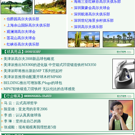
海南三亚红峡谷高尔夫俱乐部
深圳聚豪会高尔夫球会
深圳航港高尔夫俱乐部
伯爵园高尔夫俱乐部
深圳世纪海景乡村俱乐部
上海佘山国际高尔夫俱乐部
深圳高尔夫俱乐部
观澜湖高尔夫球会
莲花山高尔夫球会
红峡谷高尔夫俱乐部
美津浓高尔夫2008新品球包略览
美津浓推出MX900的进化版 中空箱式凹背锻造铁杆MX950
美津浓即将推出新款MP T系列挖起杆
美津浓首推滑动配重开球木杆MP600
BELDING推出可增加客户logo的球包
MP67软铁锻造刀背铁杆 无以伦比的击球感觉
马 云：云式高球哲学
陈亚雄：亚龙湾的非常2006
李 皓：认认真真做球场
李 琳：坚持走自己的路
张成毅：现有规模离我理想差5倍