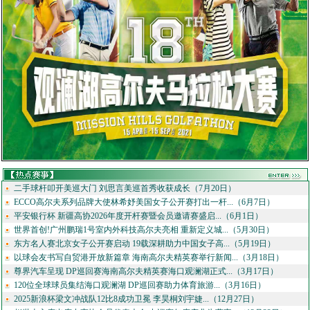
二手球杆叩开美巡大门 刘思言美巡首秀收获成长（7月20日）
ECCO高尔夫系列品牌大使林希妤美国女子公开赛打出一杆...（6月7日）
平安银行杯 新疆高协2026年度开杆赛暨会员邀请赛盛启...（6月1日）
世界首创!广州鹏瑞1号室内外科技高尔夫亮相 重新定义城...（5月30日）
东方名人赛北京女子公开赛启动 19载深耕助力中国女子高...（5月19日）
以球会友书写自贸港开放新篇章 海南高尔夫精英赛举行新闻...（3月18日）
尊界汽车呈现 DP巡回赛海南高尔夫精英赛海口观澜湖正式...（3月17日）
120位全球球员集结海口观澜湖 DP巡回赛助力体育旅游...（3月16日）
2025新浪杯梁文冲战队12比8成功卫冕 李昊桐刘宇婕...（12月27日）