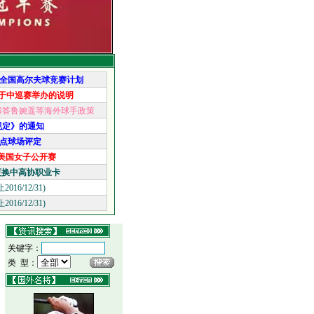
22全国高尔夫球竞赛计划
关于中巡赛举办的说明
解答鲁婉遥等海外球手政策
规定》的通知
点球场评定
美国女子公开赛
更换中高协职业卡
6/12/31)
6/12/31)
关键字：
类 型：