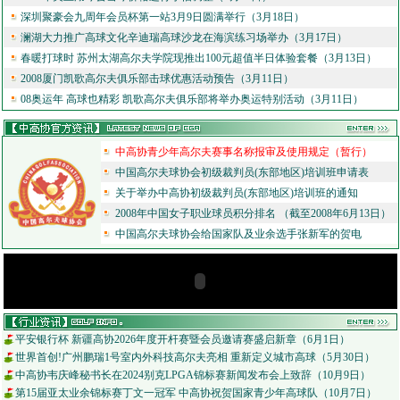
深圳聚豪会九周年会员杯第一站3月9日圆满举行（3月18日）
澜湖大力推广高球文化辛迪瑞高球沙龙在海滨练习场举办（3月17日）
春暖打球时 苏州太湖高尔夫学院现推出100元超值半日体验套餐（3月13日）
2008厦门凯歌高尔夫俱乐部击球优惠活动预告（3月11日）
08奥运年 高球也精彩 凯歌高尔夫俱乐部将举办奥运特别活动（3月11日）
中高协青少年高尔夫赛事名称报审及使用规定（暂行）
中国高尔夫球协会初级裁判员(东部地区)培训班申请表
关于举办中高协初级裁判员(东部地区)培训班的通知
2008年中国女子职业球员积分排名 （截至2008年6月13日）
中国高尔夫球协会给国家队及业余选手张新军的贺电
平安银行杯 新疆高协2026年度开杆赛暨会员邀请赛盛启新章（6月1日）
世界首创!广州鹏瑞1号室内外科技高尔夫亮相 重新定义城市高球（5月30日）
中高协韦庆峰秘书长在2024别克LPGA锦标赛新闻发布会上致辞（10月9日）
第15届亚太业余锦标赛丁文一冠军 中高协祝贺国家青少年高球队（10月7日）