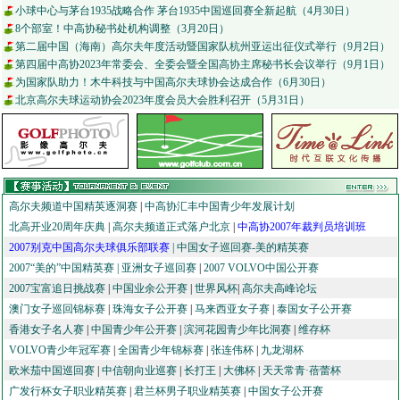
小球中心与茅台1935战略合作 茅台1935中国巡回赛全新起航（4月30日）
8个部室！中高协秘书处机构调整（3月20日）
第二届中国（海南）高尔夫年度活动暨国家队杭州亚运出征仪式举行（9月2日）
第四届中高协2023年常委会、全委会暨全国高协主席秘书长会议举行（9月1日）
为国家队助力！木牛科技与中国高尔夫球协会达成合作（6月30日）
北京高尔夫球运动协会2023年度会员大会胜利召开（5月31日）
高尔夫频道中国精英逐洞赛
|
中高协汇丰中国青少年发展计划
北高开业20周年庆典
|
高尔夫频道正式落户北京
|
中高协2007年裁判员培训班
2007别克中国高尔夫球俱乐部联赛
|
中国女子巡回赛-美的精英赛
2007“美的”中国精英赛 |
亚洲女子巡回赛
|
2007 VOLVO中国公开赛
2007宝富追日挑战赛
|
中国业余公开赛
|
世界风杯
|
高尔夫高峰论坛
澳门女子巡回锦标赛
|
珠海女子公开赛
|
马来西亚女子赛
|
泰国女子公开赛
香港女子名人赛
|
中国青少年公开赛
|
滨河花园青少年比洞赛
|
维存杯
VOLVO青少年冠军赛
|
全国青少年锦标赛
|
张连伟杯
|
九龙湖杯
欧米茄中国巡回赛
|
中信朝向业巡赛
|
长打王
|
大佛杯
|
天天常青·蓓蕾杯
广发行杯女子职业精英赛
|
君兰杯男子职业精英赛
|
中国女子公开赛