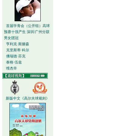
首届学青会（公开组）高球
预赛十强产生 深圳/广州分获
男女团冠
亨利克·斯滕森
克里斯蒂·科尔
佛瑞德·芬克
泰格·伍兹
维杰辛
新版中文《高尔夫球规则》