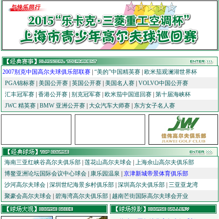
2007别克中国高尔夫球俱乐部联赛
|
“美的”中国精英赛
|
欧米茄观澜湖世界杯
PGA锦标赛
|
美国公开赛
|
英国公开赛
|
美国名人赛
|
VOLVO中国公开赛
汇丰冠军赛
|
香港公开赛
|
别克冠军赛
|
欧米茄中国巡回赛
|
第十届海峡杯
JWC 精英赛
|
BMW 亚洲公开赛
|
大众汽车大师赛
|
东方女子名人赛
海南三亚红峡谷高尔夫俱乐部
|
莲花山高尔夫球会
|
上海佘山高尔夫俱乐部
博鳌亚洲论坛国际会议中心球会
|
康乐园温泉
|
京津新城帝景体育俱乐部
沙河高尔夫球会
|
深圳世纪海景乡村俱乐部
|
深圳高尔夫俱乐部
|
三亚亚龙湾
聚豪会高尔夫球会
|
碧海湾高尔夫俱乐部
|
越南芒街国际高尔夫球会开业