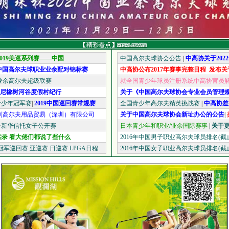
2019美巡系列赛——中国
中国高尔夫球协会公告
|
中高协关于20
中国高尔夫球职业业余配对锦标赛
中高协公布2017年赛事完整日程 发布
国业余高尔夫超级联赛
就全国青少年球员注册系统中高协官员
悉尼橡树河谷度假村纪行
关于《中国高尔夫球协会专业会员管理
青少年冠军赛
|
2019中国巡回赛常规赛
全国青少年高尔夫精英挑战赛
|
中高协差
利高尔夫用品贸易（深圳）有限公司
关于中国高尔夫球协会新址办公的公告
|
·新华信托女子公开赛
日本青少年和职业/业余国际赛事
|
关于
互动实录 看大佬们都说了些什么
2016年中国男子职业高尔夫球员排名(截止201
冠军巡回赛
亚巡赛
日巡赛
LPGA日程
2016年中国女子职业高尔夫球员排名(截止201