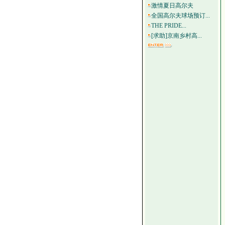
激情夏日高尔夫
全国高尔夫球场预订...
THE PRIDE...
[求助]京南乡村高...