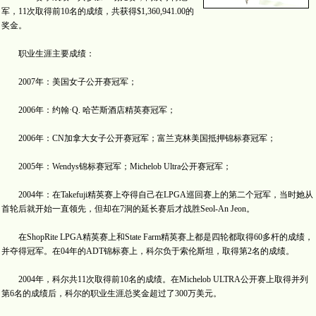
军，11次取得前10名的成绩，共获得$1,360,941.00的
奖金。
职业生涯主要成绩：
2007年：美国女子公开赛冠军；
2006年：约翰·Q. 哈芒斯酒店精英赛冠军；
2006年：CN加拿大女子公开赛冠军；富兰克林美国抵押锦标赛冠军；
2005年：Wendys锦标赛冠军；Michelob Ultra公开赛冠军；
2004年：在Takefuji精英赛上夺得自己在LPGA巡回赛上的第二个冠军，当时她从
首轮后就开始一直领先，但却在7洞的延长赛后才战胜Seol-An Jeon。
在ShopRite LPGA精英赛上和State Farm精英赛上都是四轮都取得60多杆的成绩，
并夺得冠军。在04年的ADT锦标赛上，科尔负于索伦斯坦，取得第2名的成绩。
2004年，科尔共11次取得前10名的成绩。在Michelob ULTRA公开赛上取得并列
第6名的成绩后，科尔的职业生涯总奖金超过了300万美元。