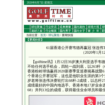
2026年8月7日 星期五
当前位置：
首页
>
球坛聚焦
> 要闻快报
61届香港公开赛韦德再赢冠 张连伟
（
2020年1月1
【golftime讯】1月12日39岁澳大利亚选手韦德
不给任何选手机会，四轮一战到底，以263杆（65、
香港粉岭球场赢得2020新赛季亚巡赛揭幕战暨
个香港公开赛冠军，这也是他职业生涯的第3个
岁老将张连伟决赛轮打出68杆-2成绩，以总杆2
成绩最好的中国内地选手。香港本地17岁业余选手杨
68）并列13位的成绩，获得最佳业余球员和最