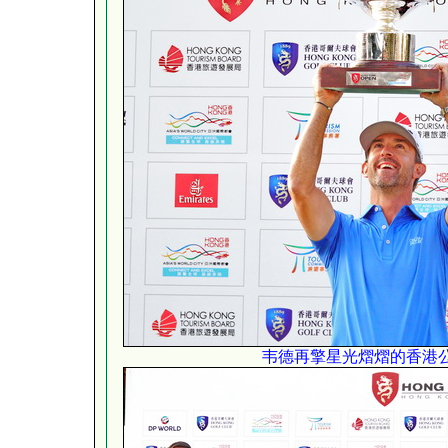
韦德再擎星光熠熠的香港