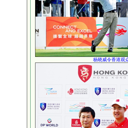
杨晓威令香港观