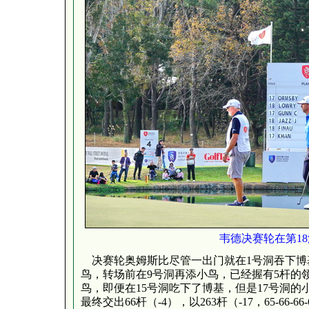
韦德决赛轮在第1
决赛轮奥姆斯比尽管一出门就在1号洞吞下博基
鸟，转场前在9号洞再添小鸟，已经握有5杆的
鸟，即便在15号洞吃下了博基，但是17号洞
最终交出66杆（-4），以263杆（-17，65-66-