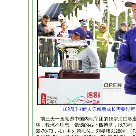
16岁职业新人陈顾新成长需要过程
前三天一直领跑中国内地军团的16岁海口职
林，救球不理想，遗憾的吞下四博基，以73杆（+
69-70-73，-1）并列第41位。刘晏玮以280杆（