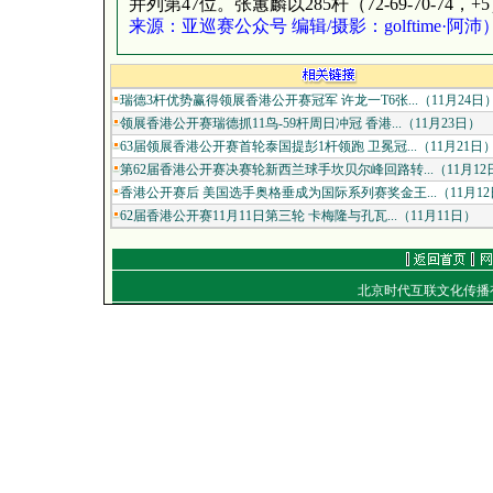
并列第47位。张蕙麟以285杆（72-69-70-74
来源：亚巡赛公众号 编辑/摄影：golftime·阿沛
瑞德3杆优势赢得领展香港公开赛冠军 许龙一T6张...（11月24日
领展香港公开赛瑞德抓11鸟-59杆周日冲冠 香港...（11月23日）
63届领展香港公开赛首轮泰国提彭1杆领跑 卫冕冠...（11月21日
第62届香港公开赛决赛轮新西兰球手坎贝尔峰回路转...（11月12
香港公开赛后 美国选手奥格垂成为国际系列赛奖金王...（11月12
62届香港公开赛11月11日第三轮 卡梅隆与孔瓦...（11月11日）
北京时代互联文化传
通信地址：北京朝
电话：（010）849
E-mail：
work
Copyright
©
2001-2007