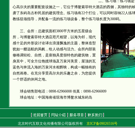
二、练习场：练习场是博
心高尔夫的重要配套设施之一，它位于博鳌索菲特大酒店的西侧，其独特的
袭了东屿岛古朴民居的建筑理念。练习场有22个打位，可以同时容纳22人练
教练驻场指导，并配备一流的练习场设备，整个练习场长度为300码。
三、会所：总建筑面积3800平方米的五星级会
所，与博鳌索菲特大酒店咫尺相望，以海为邻，现代
感十足的外形设计诠译出浪漫飘逸的主题，整体造型
犹如一艘远航的风帆，给人动感与活力。会所内部装
修格调轻松、自然，是座独具度假特色的建筑物，置
身其中，可全方位饱揽球场及万泉河美景，屋顶的瓦
蓝色与奔流入海的万泉河水相辉映，构成一幅独有的
自然画卷。在充分享受高尔夫的乐趣之余，为您提供
一个舒适的休闲之地。
球会销售部电话：0898-62966008 传真：0898-62966009
球会地址：中国海南省琼海市博鳌水城东屿岛
北京时代互联文化传播有限公司版权所有
京ICP备09026516号
通信地址：北京朝阳区北苑路32号平安嘉苑1-2604