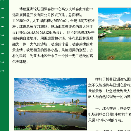
博鳌亚洲论坛国际会议中心高尔夫球会由海南中
远发展博鳌开发有限公司投资兴建，总面积达
1106800m2，人工湖面积达76550m2，全场18洞72标准
杆，球道总长度7129码。球场由享誉盛名的澳大利亚
设计师GRAHAM MARSH所设计。他巧妙地将球场中
独特的自然地形、周围远景和小溪、瀑布及园林景观
融为一体：大气的沙坑，动感的球道，动静兼揉的水
景山情，软硬相宜的园林小品，风格迥异的别墅，古
朴的民居，为亚太地区带来了一个独一无二感受的高
尔夫球场。
挥杆于博鳌亚洲论坛国
您不仅能感到与亚洲心脉相
天然景致，让您感受到天人
略人与自然和谐统一的内涵
一、球会交通：球会交通
机场到球会只需1小时的车
只需1个半小时的车程。