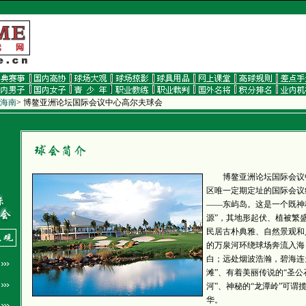
海南
>
博鳌亚洲论坛国际会议中心高尔夫球会
博鳌亚洲论坛国际会议中
区唯一定期定址的国际会议
——东屿岛。这是一个既神
源”，其地形起伏、植被繁
民居古朴典雅、自然景观和
的万泉河环绕球场奔流入海
白；远处烟波浩瀚，碧海连
滩”、有着美丽传说的“圣公
河”、神秘的“龙潭岭”可谓
华。