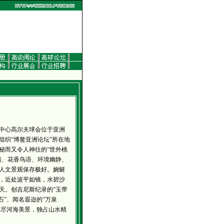
心高尔夫球会位于亚洲
组织“博鳌亚洲论坛”所在地
秘而又令人神往的“世外桃
盛、花香鸟语、环境幽静、
人文景观保存极好。婉蜒
，近处波平如镜，水碧沙
天。创吉尼斯纪录的“玉带
石”、闻名遐迩的“万泉
揽尽河海美景，独占山水精