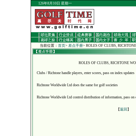
126年8月10日 星期一
当前位置：
首页
>
差点手册
> ROLES OF CLUBS, RICHTON
ROLES OF CLUBS, RICHTONE W
Clubs / Richtone handle players, enter scores, pass on index updates
Richtone Worldwide Ltd does the same for golf societies
Richtone Worldwide Ltd control distribution of information, pass on
【
返回
】