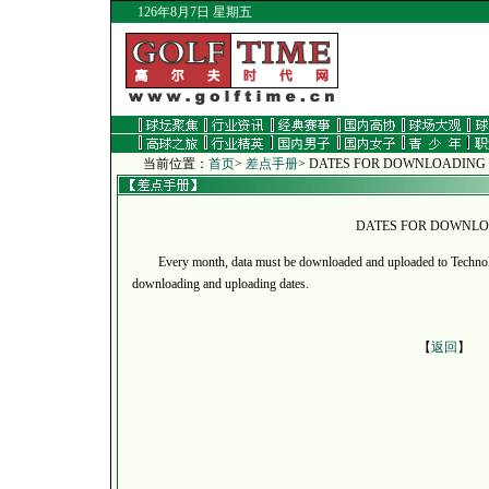
126年8月7日 星期五
当前位置：
首页
>
差点手册
> DATES FOR DOWNLOADING
DATES FOR DOWNL
Every month, data must be downloaded and uploaded to Technolo
downloading and uploading dates.
【
返回
】