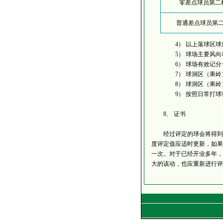
零差点球员第二杆
普通差点球员第二
4） 以上落球区球道的
5） 球场主要风向
6） 球场有效记分
7） 球洞区（果岭）
8） 球洞区（果岭）速度
9） 按照日常打球状
8、 证书
经过评定的球会将得到评
度评定值应适时更新，如
一次。对于已经开业多年
大的该动，也应重新进行评