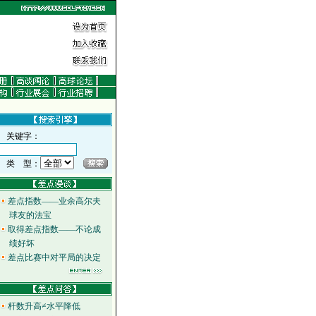
关键字：
类 型：
差点指数——业余高尔夫
球友的法宝
取得差点指数——不论成
绩好坏
差点比赛中对平局的决定
杆数升高≠水平降低