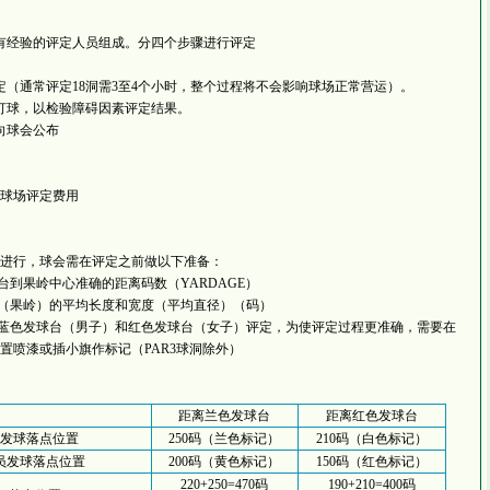
经验的评定人员组成。分四个步骤进行评定
通常评定18洞需3至4个小时，整个过程将不会影响球场正常营运）。
球，以检验障碍因素评定结果。
向球会公布
球场评定费用
，球会需在评定之前做以下准备：
果岭中心准确的距离码数（YARDAGE）
果岭）的平均长度和宽度（平均直径）（码）
发球台（男子）和红色发球台（女子）评定，为使评定过程更准确，需要在
置喷漆或插小旗作标记（PAR3球洞除外）
距离兰色发球台
距离红色发球台
发球落点位置
250码（兰色标记）
210码（白色标记）
员发球落点位置
200码（黄色标记）
150码（红色标记）
220+250=470码
190+210=400码