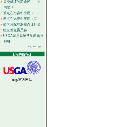
提交成绩的新途径——上
网交卡
差点在比赛中应用（一）
差点在比赛中应用（二）
如何分配球洞差点让杆值
建立差点委员会
USGA差点系统常见问题与
解答
usga官方网站