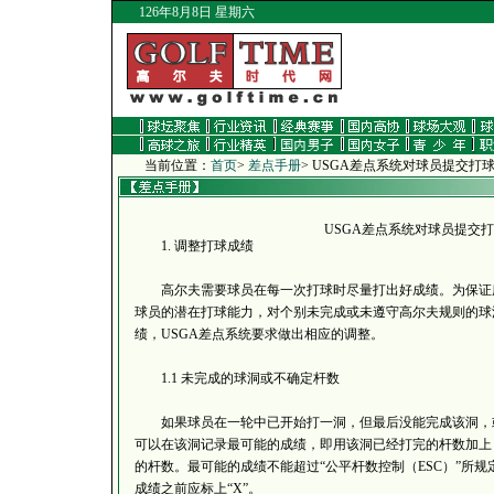
126年8月8日 星期六
当前位置：
首页
>
差点手册
> USGA差点系统对球员提交打
USGA差点系统对球员提交
1. 调整打球成绩
高尔夫需要球员在每一次打球时尽量打出好成绩。为保证所
球员的潜在打球能力，对个别未完成或未遵守高尔夫规则的球
绩，USGA差点系统要求做出相应的调整。
1.1 未完成的球洞或不确定杆数
如果球员在一轮中已开始打一洞，但最后没能完成该洞，或
可以在该洞记录最可能的成绩，即用该洞已经打完的杆数加上
的杆数。最可能的成绩不能超过“公平杆数控制（ESC）”所
成绩之前应标上“X”。