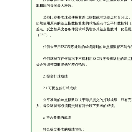
出相应的每洞最大杆数。
某些比赛要求球员使用其差点指数或球场差点的百分比，当
仍然使用原有的差点指数换算出的球场差点作公平杆数控制（
差点。反之如果比赛条件要求球员增多其差点指数时，仍是用
（ESC）。
任何未应用ESC程序处理的成绩得到的差点指数都不能作
任何球员在任何情况下不得利用ESC程序去操纵他的差点
员会将调整或取消他的差点指数。
2. 提交打球成绩
2.1 可提交的打球成绩
公平准确的差点指数取决于球员提交的打球成绩，只有完
力。每位球员都必须提交所有符合以下要求的成绩。
a. 符合要求的成绩
符合提交要求的成绩包括：