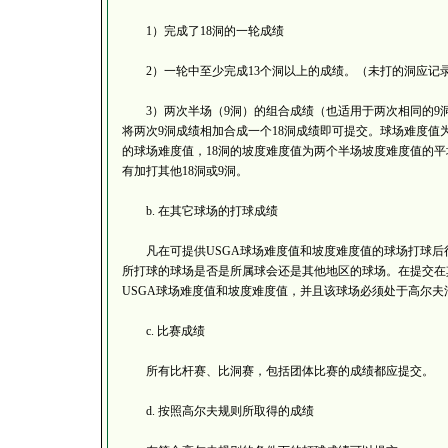
1）完成了18洞的一轮成绩
2）一轮中至少完成13个洞以上的成绩。（未打的洞应记
3）两次半场（9洞）的组合成绩（也适用于两次相同的9洞
将两次9洞成绩相加合成一个18洞成绩即可提交。球场难度值
的球场难度值，18洞的坡度难度值为两个半场坡度难度值的
有加打其他18洞或9洞。
b. 在其它球场的打球成绩
凡在可提供USGA球场难度值和坡度难度值的球场打球后
所打球的球场是否是所属球会还是其他地区的球场。在提交在
USGA球场难度值和坡度难度值，并且该球场必须处于高尔夫
c. 比赛成绩
所有比杆赛、比洞赛，包括团体比赛的成绩都应提交。
d. 按照高尔夫规则所取得的成绩