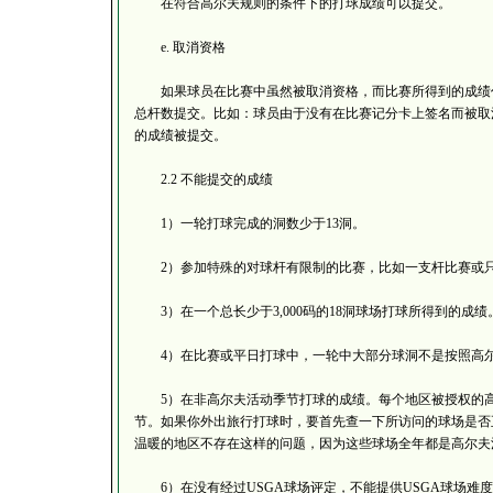
在符合高尔夫规则的条件下的打球成绩可以提交。
e. 取消资格
如果球员在比赛中虽然被取消资格，而比赛所得到的成绩仍
总杆数提交。比如：球员由于没有在比赛记分卡上签名而被取
的成绩被提交。
2.2 不能提交的成绩
1）一轮打球完成的洞数少于13洞。
2）参加特殊的对球杆有限制的比赛，比如一支杆比赛或
3）在一个总长少于3,000码的18洞球场打球所得到的成绩
4）在比赛或平日打球中，一轮中大部分球洞不是按照高尔
5）在非高尔夫活动季节打球的成绩。每个地区被授权的高
节。如果你外出旅行打球时，要首先查一下所访问的球场是否
温暖的地区不存在这样的问题，因为这些球场全年都是高尔夫
6）在没有经过USGA球场评定，不能提供USGA球场难