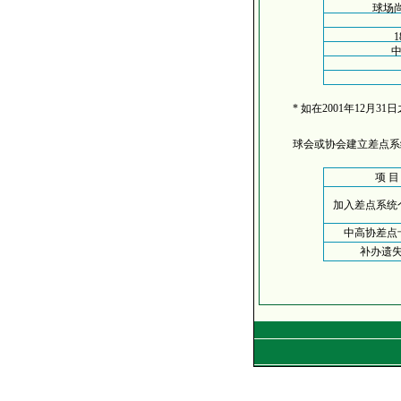
球场
* 如在2001年12月31
球会或协会建立差点系
项 目
加入差点系统
中高协差点
补办遗