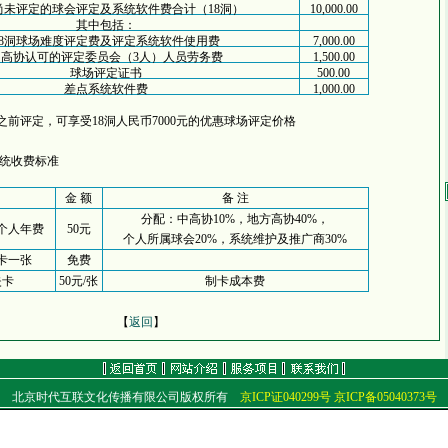
尚未评定的球会评定及系统软件费合计（18洞）
10,000.00
其中包括：
18洞球场难度评定费及评定系统软件使用费
7,000.00
中高协认可的评定委员会（3人）人员劳务费
1,500.00
球场评定证书
500.00
差点系统软件费
1,000.00
日之前评定，可享受18洞人民币7000元的优惠球场评定价格
统收费标准
金 额
备 注
分配：中高协10%，地方高协40%，
个人年费
50元
个人所属球会20%，系统维护及推广商30%
卡一张
免费
失卡
50元/张
制卡成本费
【
返回
】
北京时代互联文化传播有限公司版权所有
京ICP证040299号
京ICP备05040373号
地址：北京市朝阳区北苑路68号
电话：（010）84920409 84920499 传真：（010）84920499