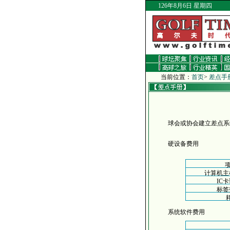
126年8月6日 星期四
当前位置：
首页
>
差点手
球会或协会建立差点系
硬设备费用
项
计算机主
IC
标签
系统软件费用