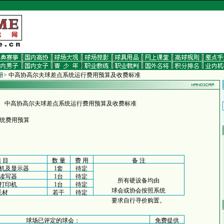
册
> 中高协高尔夫球差点系统运行费用预算及收费标准
中高协高尔夫球差点系统运行费用预算及收费标准
统费用预算
 目
数 量
费 用
备 注
机及显示器
1套
待定
卡读写器
1台
待定
所有硬设备均由
打印机
1台
待定
球会或协会按照系统
耗材
若干
待定
要求自行寻价购置。
球场已评定的球会：
免费提供