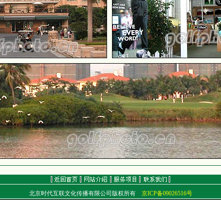
北京时代互联文化传播有限公司版权所有
京ICP备09026516号
通信地址：北京朝阳区北苑路32号平安嘉苑1-2604
电话：（010）84923688 传真：（010）84472086