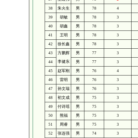
38
朱火生
男
78
4
39
胡敏
男
78
3
40
胡鑫
男
78
3
41
王明
男
78
3
42
徐长鑫
男
78
3
43
方鹏辉
男
77
3
李健东
44
男
77
3
45
赵军刚
男
76
4
46
雷明
男
76
3
47
孙文瑞
男
76
3
48
初文成
男
75
3
49
付诗瑶
男
75
3
50
熊福
男
75
3
51
周睿
男
75
3
52
张连强
男
74
3