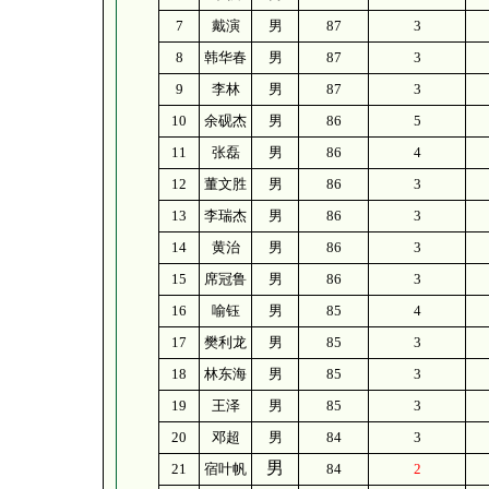
7
戴演
男
87
3
8
韩华春
男
87
3
9
李林
男
87
3
10
余砚杰
男
86
5
11
张磊
男
86
4
12
董文胜
男
86
3
13
李瑞杰
男
86
3
14
黄治
男
86
3
15
席冠鲁
男
86
3
16
喻钰
男
85
4
17
樊利龙
男
85
3
18
林东海
男
85
3
19
王泽
男
85
3
20
邓超
男
84
3
男
21
宿叶帆
84
2