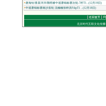
唐海钊/查喜洋洋/隋明睿中巡赛锦标赛次轮-7杆T1...(12月19日)
中巡赛锦标赛南沙首轮 沈楠楠张梓洪FilipT1 ...(12月18日)
北京时代互联文化传
通信地址：北京朝
电话：（010）849
E-mail：
work
Copyright
©
2001-2007