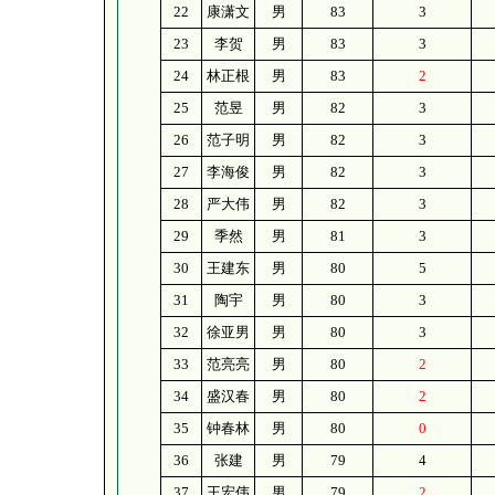
22
康潇文
男
83
3
23
李贺
男
83
3
24
林正根
男
83
2
25
范昱
男
82
3
26
范子明
男
82
3
27
李海俊
男
82
3
28
严大伟
男
82
3
29
季然
男
81
3
30
王建东
男
80
5
31
陶宇
男
80
3
32
徐亚男
男
80
3
33
范亮亮
男
80
2
34
盛汉春
男
80
2
35
钟春林
男
80
0
36
张建
男
79
4
37
王宏伟
男
79
2