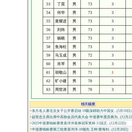
53
丁震
男
73
3
54
何华
男
73
3
55
黄耀进
男
73
3
56
刘炜
男
73
3
57
杨晓
男
73
3
58
鱼海松
男
73
3
59
马玉成
男
72
3
60
肖琴
男
71
3
61
胡敬山
男
71
1
62
旷小建
男
70
3
63
周世涛
男
70
3
东方名人赛北京女子公开赛启动 19载深耕助力中国女...(5月19日)
赵世忠主席出席中高协会员代表大会 中巡赛年度庆典为...(12月22
2025中巡赛锦标赛查喜洋洋喜捧冠军奖杯 11冠王...(12月22日)
中巡赛锦标赛第三轮查喜洋洋-10领先 王梓/唐海钊...(12月20日)