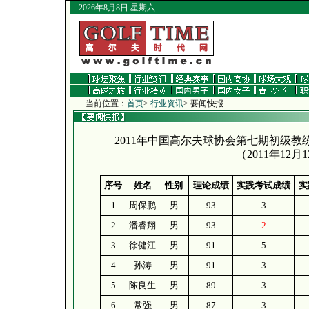
2026年8月8日 星期六
当前位置：
首页
>
行业资讯
> 要闻快报
2011年中国高尔夫球协会第七期初级
（
2011年12月
序号
姓名
性别
理论成绩
实践考试成绩
实
1
周保鹏
男
93
3
2
潘睿翔
男
93
2
3
徐健江
男
91
5
4
孙涛
男
91
3
5
陈良生
男
89
3
6
常强
男
87
3