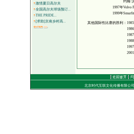
约翰·沃克精
激情夏日高尔夫
1997年Volvo PG
全国高尔夫球场预订...
1999年Smurfit CO
THE PRIDE...
[求助]京南乡村高...
其他国际性比赛的胜利：1985
1986年?55?Ke
1987年香港
1988年Sun Ci
1997年Hyund
2001年Cisc
北京时代互联文化传播有限公
地址：
电话：（010）8492040
E-mail：
golf@golftim
Copyright
©
2001-2006