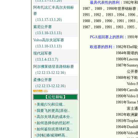
（13.1.17-13.1.20）
最具代表性的胜利：
1982年和
阿布扎比汇丰高尔夫锦标
1987， 1989， 1990年世界锦标赛；
赛
1991，1992， 1993，1994，1
（13.1.17-13.1.20）
1988，1989，1990， 1991，1993
索尼公开赛
1987，1989，1991，1993，19
（13.1.10-13.1.13）
PGA巡回赛上的胜利：
199
Volvo高尔夫冠军赛
（13.1.10-13.1.13）
欧巡赛的胜利：
1982年Ebe
1984年斯堪的纳维亚企业
现代冠军赛
1986年Lawrence B
（13.1.4-13.1.7）
1987年Suntory世界比洞赛，
阿尔佛莱德登喜路锦标赛
公开赛，Cepsa Ma
（12.12.13-12.12.16）
1988年松下欧洲公开赛，
柔佛公开赛
Volvo PGA
（12.12.13-12.12.16）
1989年Carrolls
1990年Volvo Bonus P
1991年Torras Mont
美规(US)和日规...
富士通地中海
我要飞的更高[原创...
1992年欧洲蒙特卡
高尔夫球具的成本分...
1993年Trophee Lanc
如何选择你的挖起杆...
1994年Dunhill地中海名
如何鉴别劣质球杆及...
1996年Volvo德国公开
[转帖]春城湖畔高...