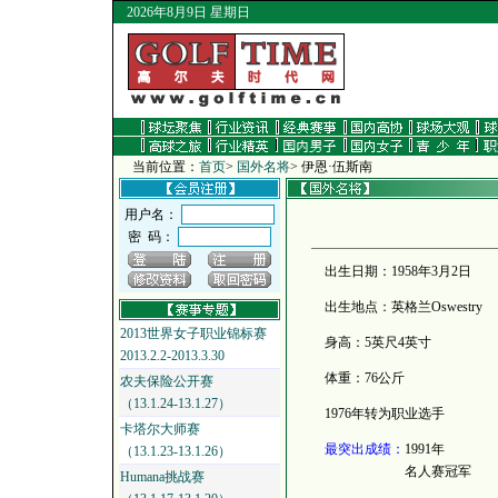
2026年8月9日 星期日
当前位置：
首页
>
国外名将
>
伊恩·伍斯南
用户名：
密 码：
出生日期：1958年3月2日
出生地点：英格兰Oswestry
2013世界女子职业锦标赛
身高：5英尺4英寸
2013.2.2-2013.3.30
体重：76公斤
农夫保险公开赛
（13.1.24-13.1.27）
1976年转为职业选手
卡塔尔大师赛
最突出成绩：
1991年
（13.1.23-13.1.26）
名人赛冠军
Humana挑战赛