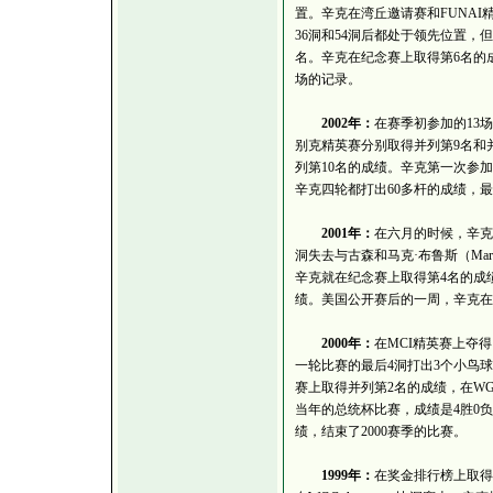
置。辛克在湾丘邀请赛和FUNAI精英
36洞和54洞后都处于领先位置，
名。辛克在纪念赛上取得第6名的
场的记录。
2002年：
在赛季初参加的13
别克精英赛分别取得并列第9名和
列第10名的成绩。辛克第一次参
辛克四轮都打出60多杆的成绩，
2001年：
在六月的时候，辛克
洞失去与古森和马克·布鲁斯（Mar
辛克就在纪念赛上取得第4名的成
绩。美国公开赛后的一周，辛克在
2000年：
在MCI精英赛上夺
一轮比赛的最后4洞打出3个小鸟球，取得6
赛上取得并列第2名的成绩，在WG
当年的总统杯比赛，成绩是4胜0负。
绩，结束了2000赛季的比赛。
1999年：
在奖金排行榜上取得