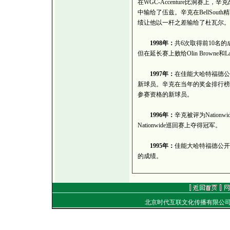
在WGC-Accenture比洞赛上，辛克战胜
中输给了伍兹。辛克在BellSou
绩让他以一杆之差输给了杜瓦尔。
1998年：
共6次取得前10名
但在延长赛上败给Olin Browne和Lar
1997年：
在佳能大哈特福德公
新球员。辛克在当年的奖金排行榜
参赛资格的新球员。
1996年：
辛克被评为Nation
Nationwide巡回赛上夺得冠军。
1995年：
佳能大哈特福德公开
的成绩。
北京时代互联文化传播有限公
地址：
电话：（010）8492040