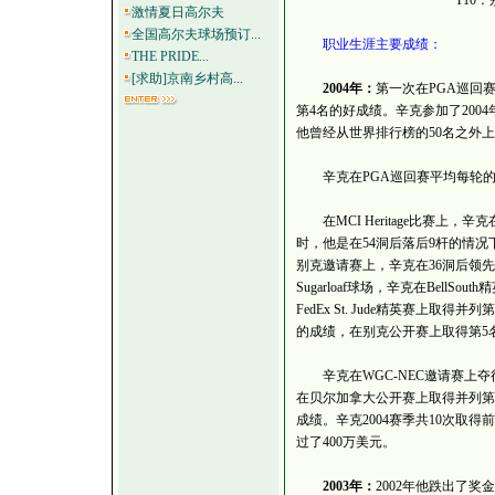
T10：别克
激情夏日高尔夫
全国高尔夫球场预订...
职业生涯主要成绩：
THE PRIDE...
[求助]京南乡村高...
2004年：
第一次在PGA巡回
第4名的好成绩。辛克参加了200
他曾经从世界排行榜的50名之外上
辛克在PGA巡回赛平均每轮的推
在MCI Heritage比赛上，辛克
时，他是在54洞后落后9杆的情况
别克邀请赛上，辛克在36洞后领先，
Sugarloaf球场，辛克在Bell
FedEx St. Jude精英赛上取得
的成绩，在别克公开赛上取得第5
辛克在WGC-NEC邀请赛上夺
在贝尔加拿大公开赛上取得并列第4
成绩。辛克2004赛季共10次取
过了400万美元。
2003年：
2002年他跌出了奖