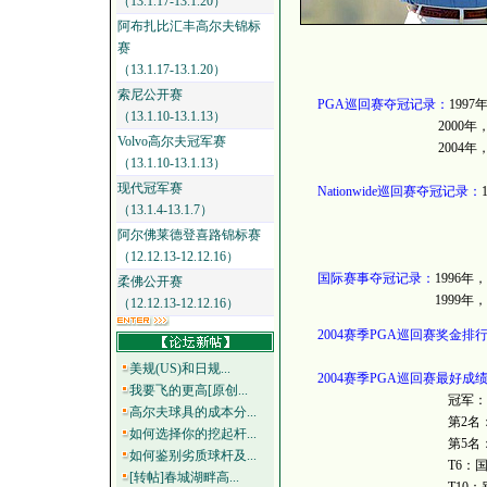
（13.1.17-13.1.20）
阿布扎比汇丰高尔夫锦标
赛
（13.1.17-13.1.20）
索尼公开赛
PGA巡回赛夺冠记录：
199
（13.1.10-13.1.13）
2000年，MCI
Volvo高尔夫冠军赛
2004年，MCI Heri
（13.1.10-13.1.13）
现代冠军赛
Nationwide巡回赛夺冠记录：
（13.1.4-13.1.7）
耐克科罗拉
阿尔佛莱德登喜路锦标赛
耐克巡回
（12.12.13-12.12.16）
国际赛事夺冠记录：
1996
柔佛公开赛
1999年，墨西哥
（12.12.13-12.12.16）
2004赛季PGA巡回赛奖金排
美规(US)和日规...
2004赛季PGA巡回赛最好成
我要飞的更高[原创...
冠军：W
高尔夫球具的成本分...
第2名：84 LUMBE
如何选择你的挖起杆...
第5名：别克公开赛 T5：F
如何鉴别劣质球杆及...
T6：国际赛 T8：BellS
[转帖]春城湖畔高...